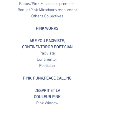
Bonus/Pink Miradoors premiere
Bonus/Pink Miradoors monument
Others Collectives
PINK WORKS
ARE YOU PAXIVISTE,
CONTINENTOROR
POETICIAN
Paxiviste
Continentor
Poetician
PINK, PUNK,PEACE CALLING
L'ESPRIT ET LA
COULEUR PINK
Pink Window
Voile Pink
. PinkBrasil-Voile
. Voile au Port
Artefacts Pink