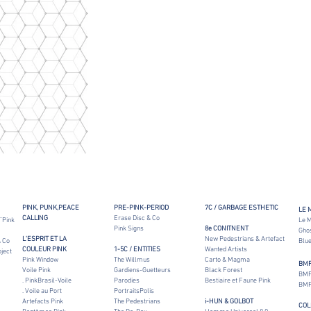
PINK, PUNK,PEACE
PRE-PINK-PERIOD
7C / GARBAGE ESTHETIC
LE 
CALLING
Erase Disc & Co
 ¨Pink
Le 
Pink Signs
8e CONITNENT
Gho
L'ESPRIT ET LA
New Pedestrians & Artefact
 Co
Blue
COULEUR PINK
1-5C / ENTITIES
Wanted Artists
ject
Pink Window
The Willmus
Carto & Magma
BM
Voile Pink
Gardiens-Guetteurs
Black Forest
BMF
. PinkBrasil-Voile
Parodies
Bestiaire et Faune Pink
BMF
. Voile au Port
PortraitsPolis
Artefacts Pink
The Pedestrians
i-HUN & GOLBOT
COL