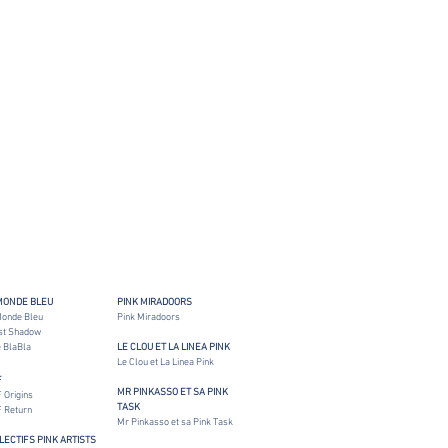
MONDE BLEU
PINK MIRADOORS
Monde Bleu
Pink Miradoors
st Shadow
 BlaBla
LE CLOU ET LA LINEA PINK
Le Clou et La Linea Pink
F
MR PINKASSO ET SA PINK
 Origins
TASK
 Return
Mr Pinkasso et sa Pink Task
LECTIFS PINK ARTISTS