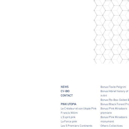
NEWS
Bonus/Texte Pelgrim
CV-BIO
Bonus/Abrief history of
CONTACT
in Art
Bonus/Ro-Box-Golbot &
PINK UTOPIA
Bonus/Black Forest Pro
Le Créateur et son Utopie Pink
Bonus/Pink Miradoors
Francis Willm
premiere
L'Esprit pink
Bonus/Pink Miradoors
La Force pink
monument
Les 5 Premiers Continents
Others Collectives