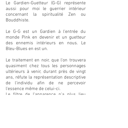
Le Gardien-Guetteur (G-G) représente
aussi pour moi le guerrier intérieur
concernant la spiritualité Zen ou
Bouddhiste.
Le G-G est un Gardien à l'entrée du
monde Pink en devenir et un guetteur
des ennemis intérieurs en nous. Le
Bleu-Blues en est un.
Le traitement en noir, que l'on trouvera
quasiment chez tous les personnages
ultérieurs à venir, durant près de vingt
ans, réfute la représentation descriptive
de l'individu afin de ne percevoir
l'essence même de celui-ci.
Le filtre de l'apparence n'a plus lieu
d'être.
Ils représentent le premier point de
départ du travail de l'artiste. Spirituel et
poétique.